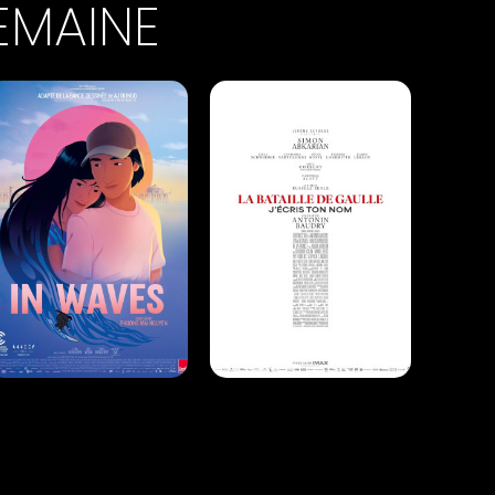
EMAINE
IN WAVES
LA BATAILLE DE GAULLE -
PARTIE 2 : J'ÉCRIS TON
NOM
Animation |
01h31
Histoire |
02h37