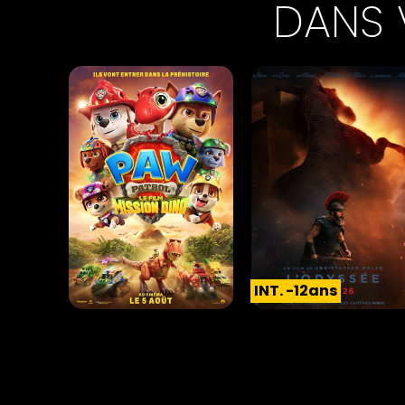
DANS 
INT. -12ans
LA PAT' PATROUILLE : LE
L'ODYSSÉE
FILM MISSION DINO
Action |
02h52
Animation |
01h28
INT. -12ans