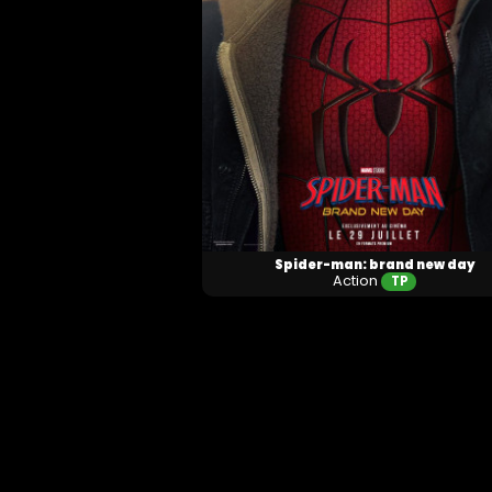
Spider-man: brand new day
Action
TP