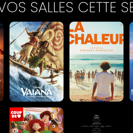
VOS SALLES CETTE S
VAIANA, LA LÉGENDE DU
LA CHALEUR
BOUT DU MONDE
Drame |
01h32
Aventure |
01h55